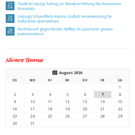
Stadtrat Leipzig: Antrag zur Wiedereröffnung des Russischen
27
JUN
Konsulats.
Leipzigs Schandfleck Astoria: Endlich Verantwortung für
23
JUN
Kulturerbe übernehmen.
Rechtsbruch gegen Rechts: Willkür im Land einer grünen
26
NOV
Justizministerin.
Nächste Termine
August 2026
SO
MO
DI
MI
DO
FR
SA
1
2
3
4
5
6
7
8
9
10
11
12
13
14
15
16
17
18
19
20
21
22
23
24
25
26
27
28
29
30
31