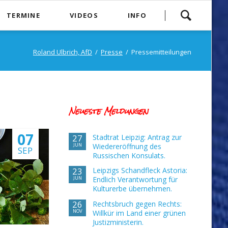
Navigation
TERMINE
VIDEOS
INFO
überspringen
Impressum
Roland Ulbrich, AfD
Presse
Pressemitteilungen
zig
Datenschutz
rdsachsen
Kontakt
ndtag
Suche
Neueste Meldungen
Sitemap
07
27
Stadtrat Leipzig: Antrag zur
facebook
JUN
Wiedereröffnung des
SEP
Russischen Konsulats.
23
Leipzigs Schandfleck Astoria:
JUN
Endlich Verantwortung für
Kulturerbe übernehmen.
26
Rechtsbruch gegen Rechts:
NOV
Willkür im Land einer grünen
Justizministerin.