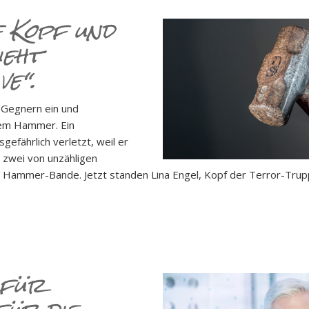
 Kopf und
ieht
e“.
n Gegnern ein und
em Ham­mer. Ein
gefährlich verletzt, weil er
 zwei von unzähligen
en Hammer-Bande. Jetzt standen Lina Engel, Kopf der Terror-Trup
 für