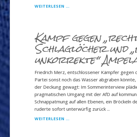
RECHTSSTAAT
WEITERLESEN …
ADE:
VERLUST
DER
BEAMTENPENSION
Kampf gegen „rech
WEGEN
Schlaglöcher und „p
„SYSTEMPRESSE
ENTSORGEN“?
unkorrekte“ Ampela
Friedrich Merz, entschlossener Kämpfer gegen di
Partei sonst noch das Wasser abgraben könnte, 
der Deckung gewagt: Im Sommerinterview plädier
pragmatischen Umgang mit der AfD auf kommunale
Schnappatmung auf allen Ebenen, ein Bröckeln de
ruderte sofort unterwürfig zurück ...
KAMPF
WEITERLESEN …
GEGEN
„RECHTSEXTREME“
SCHLAGLÖCHER