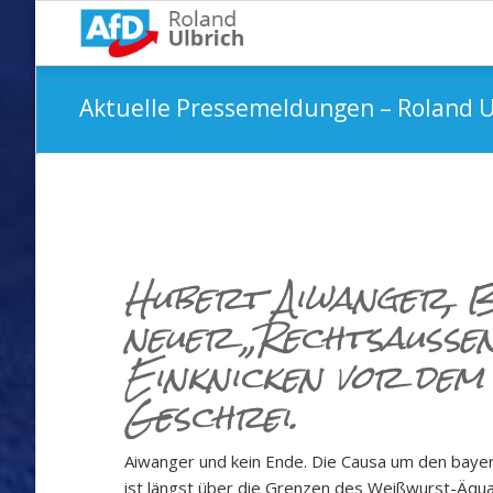
Aktuelle Pressemeldungen – Roland U
Hubert Aiwanger, 
neuer „Rechtsaußen
Einknicken vor dem
Geschrei.
Aiwanger und kein Ende. Die Causa um den bayeri
ist längst über die Grenzen des Weißwurst-Äqu