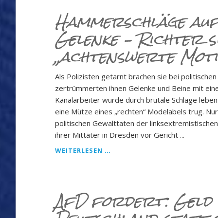
UND
Hammerschläge auf
„POLITISCH
Gelenke – Richter s
UNKORREKTE“
AMPELANLAGEN.
„achtenswerte Motiv
Als Polizisten getarnt brachen sie bei politische
zertrümmerten ihnen Gelenke und Beine mit ein
Kanalarbeiter wurde durch brutale Schläge lebens
eine Mütze eines „rechten“ Modelabels trug. Nur
politischen Gewalttaten der linksextremistisch
ihrer Mittäter in Dresden vor Gericht ...
HAMMERSCHLÄGE
WEITERLESEN …
AUF
KOPF
UND
GELENKE
AfD fordert: Geld
–
RICHTER
SIEHT