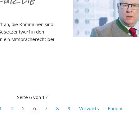
für die
rt an, die Kommunen sind
 Gesetzentwurf in den
 ein Mitspracherecht bei
Seite 6 von 17
3
4
5
6
7
8
9
Vorwärts
Ende »