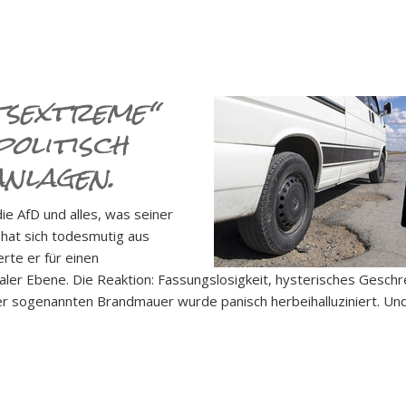
tsextreme“
olitisch
nlagen.
e AfD und alles, was seiner
hat sich todesmutig aus
te er für einen
r Ebene. Die Reaktion: Fassungslosigkeit, hysterisches Geschr
r soge­nann­ten Brandmauer wurde panisch herbeihalluziniert. U