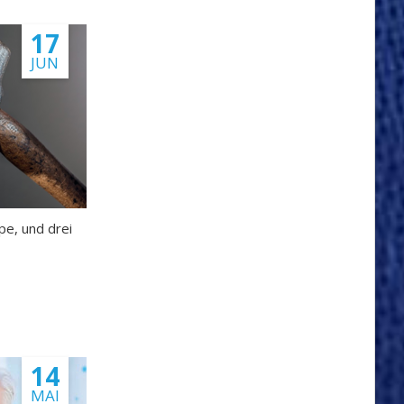
17
JUN
pe, und drei
14
MAI