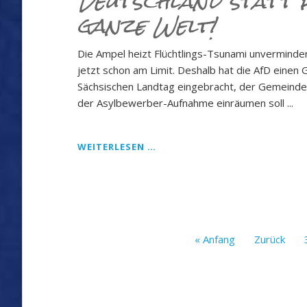
Deutschland statt 
ganze Welt!
„ACHTENSWERTE
MOTIVE“.
Die Ampel heizt Flüchtlings-Tsunami unverminde
jetzt schon am Limit. Deshalb hat die AfD einen
Sächsischen Landtag eingebracht, der Gemeinden
der Asylbewerber-Aufnahme einräumen soll ...
AFD
WEITERLESEN …
FORDERT:
GELD
FÜR
DEUTSCHLAND
STATT
FÜR
« Anfang
Zurück
DIE
GANZE
WELT!