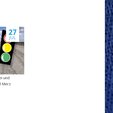
27
JUL
ei und
nd Merz