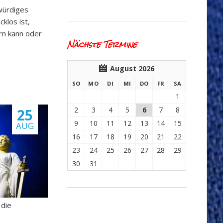
würdiges
cklos ist,
rn kann oder
Nächste Termine
August 2026
NNTAG
NTAG
ENSTAG
TTWOCH
NNERSTAG
EITAG
MSTAG
SO
MO
DI
MI
DO
FR
SA
1
2
3
4
5
6
7
8
25
9
10
11
12
13
14
15
AUG
16
17
18
19
20
21
22
23
24
25
26
27
28
29
30
31
 die