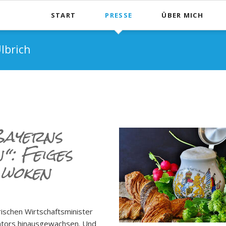
START
PRESSE
ÜBER MICH
Biografie
lbrich
Veröffentlichungen
Meine Arbeit in Leip
Meine Arbeit in No
Meine Arbeit im La
Bayerns
“: Feiges
 woken
schen Wirt­schaftsminister
ators hinausgewachsen. Und