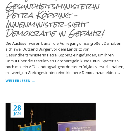
Gesundheitsministerin
Petra Köpping –
Innenminister sieht
Demokratie in Gefahr!
Die Auslöser waren banal, die Aufregung umso größer. Da haben
sich zwei Dutzend Bürger vor dem Landsitz von
Gesundheitsministerin Petra Köpping eingefunden, um ihren
Unmut über die restriktiven Coronaregeln kundzutun. Später soll
noch mal ein AfD-Landtagsabgeordneter erfolglos versucht haben,
mit wenigen Gleichgesinnten eine kleinere Demo anzumelden …
BÜRGER
WEITERLESEN …
DEMONSTRIEREN
VOR
VILLA
VON
28
GESUNDHEITSMINISTERIN
PETRA
JAN
KÖPPING
–
INNENMINISTER