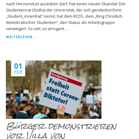
nach Herzenslust austoben darf, hat einen neuen Skandal: Der
Studentenrat (StuRa) der Universität, der sich genderkonform
„Student_innenRat“ nennt, hat dem RCDS, dem „Ring Christlich
demokratischer Studenten“, den Status als Arbeitsgruppe
verweigert. So viel, so arrogant …
GESINNUNGSTERROR
WEITERLESEN …
BEIM
LEIPZIGER
STUDENTENRAT.
01
FEB
Bürger demonstrieren
vor Villa von