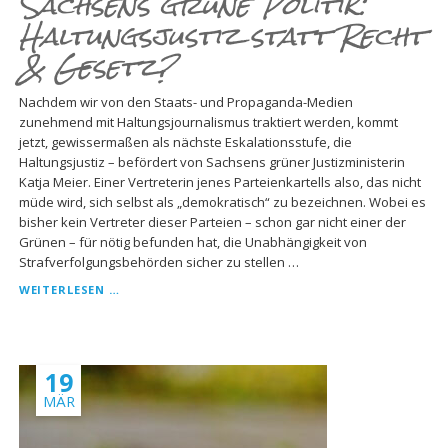
Sachsens grüne Politik:
Haltungsjustiz statt Recht
& Gesetz?
Nachdem wir von den Staats- und Propaganda-Medien
zunehmend mit Haltungsjournalismus traktiert werden, kommt
jetzt, gewissermaßen als nächste Eskalationsstufe, die
Haltungsjustiz – befördert von Sachsens grüner Justizministerin
Katja Meier. Einer Vertreterin jenes Parteienkartells also, das nicht
müde wird, sich selbst als „demokratisch“ zu bezeichnen. Wobei es
bisher kein Vertreter dieser Parteien – schon gar nicht einer der
Grünen – für nötig befunden hat, die Unabhängigkeit von
Strafverfolgungsbehörden sicher zu stellen …
SACHSENS
WEITERLESEN …
GRÜNE
POLITIK:
HALTUNGSJUSTIZ
STATT
19
RECHT
&
MÄR
GESETZ?