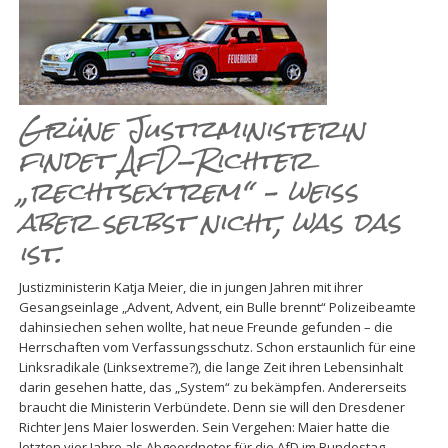
Grüne Justizministerin
findet AfD-Richter
„rechtsextrem“ – weiß
aber selbst nicht, was das
ist.
Justizministerin Katja Meier, die in jungen Jahren mit ihrer
Gesangseinlage „Advent, Advent, ein Bulle brennt“ Polizeibeamte
dahinsiechen sehen wollte, hat neue Freunde gefunden – die
Herrschaften vom Verfassungsschutz. Schon erstaunlich für eine
Linksradikale (Linksextreme?), die lange Zeit ihren Lebensinhalt
darin gesehen hatte, das „System“ zu bekämpfen. Andererseits
braucht die Ministerin Verbündete. Denn sie will den Dresdener
Richter Jens Maier loswerden. Sein Vergehen: Maier hatte die
letzten vier Jahre als Abgeordneter für die AfD im Bundestag