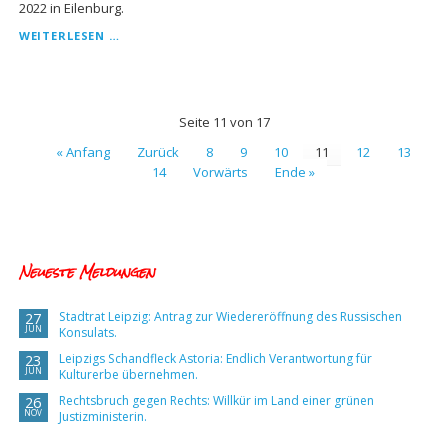
2022 in Eilenburg.
KREISPARTEITAG
WEITERLESEN …
DES
AFD-
KREISVERBANDES
NORDSACHSEN.
Seite 11 von 17
« Anfang
Zurück
8
9
10
11
12
13
14
Vorwärts
Ende »
Neueste Meldungen
Stadtrat Leipzig: Antrag zur Wiedereröffnung des Russischen
27
JUN
Konsulats.
Leipzigs Schandfleck Astoria: Endlich Verantwortung für
23
JUN
Kulturerbe übernehmen.
Rechtsbruch gegen Rechts: Willkür im Land einer grünen
26
NOV
Justizministerin.