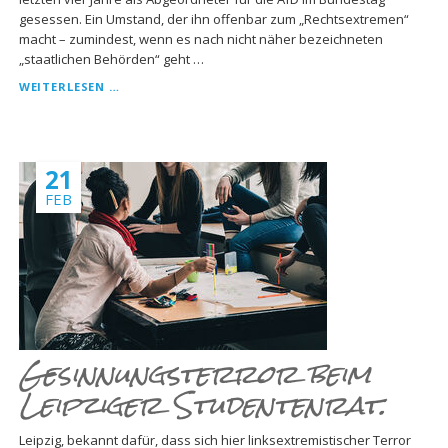
gesessen. Ein Umstand, der ihn offenbar zum „Rechtsextremen“
macht – zumindest, wenn es nach nicht näher bezeichneten
„staatlichen Behörden“ geht …
GRÜNE
WEITERLESEN …
JUSTIZMINISTERIN
FINDET
AFD-
RICHTER
21
„RECHTSEXTREM“
–
FEB
WEISS A
BER S
ELBST N
ICHT, W
AS D
AS I
ST.
Gesinnungsterror beim
Leipziger Studentenrat.
Leipzig, bekannt dafür, dass sich hier linksextremistischer Terror