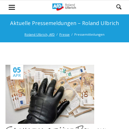
Aktuelle Pressemeldungen – Roland Ulbrich
Roland Ulbrich, AfD
Presse
Pressemitteilungen
05
APR